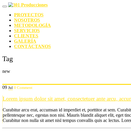
PROYECTOS
NOSOTROS
METODOLOGÍA
SERVICIOS
CLIENTES
GALERÍA
CONTÁCTANOS
Tag
new
09
Jul
0 Comment
Lorem ipsum dolor sit amet, consectetuer ante arcu, accums
Curabitur arcu erat, accumsan id imperdiet et, porttitor at sem. Curabi
pellentesque nec, egestas non nisi. Mauris blandit aliquet elit, eget ti
Curabitur non nulla sit amet nisl tempus convallis quis ac lectus. Lore