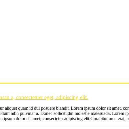
an a, consectetuer eget, adipiscing elit.
tur aliquet quam id dui posuere blandit. Lorem ipsum dolor sit amet, cons
ncidunt nibh pulvinar a. Donec sollicitudin molestie malesuada. Lorem ipsu
m ipsum dolor sit amet, consectetur adipiscing elit.Curabitur arcu erat, a